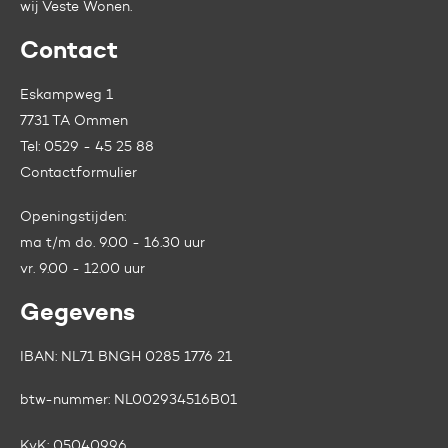
wij
Veste Wonen.
Contact
Eskampweg 1
7731 TA Ommen
Tel:
0529 - 45 25 88
Contactformulier
Openingstijden:
ma t/m do. 9.00 - 16.30 uur
vr. 9.00 - 12.00 uur
Gegevens
IBAN: NL71 BNGH 0285 1776 21
btw-nummer:
NL002934516B01
KvK:
05040996