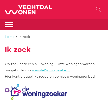
Naar de homepage
Ga naar Hoofd
Naar hoofdinhoud
Naar hoofdnavigatiemenu
Naar zoeken
Home
Ik zoek
Ik zoek
Op zoek naar een huurwoning? Onze woningen worden
aangeboden op
www.deWoningzoeker.nl
.
Hier kunt u dagelijks reageren op nieuw woningaanbod.