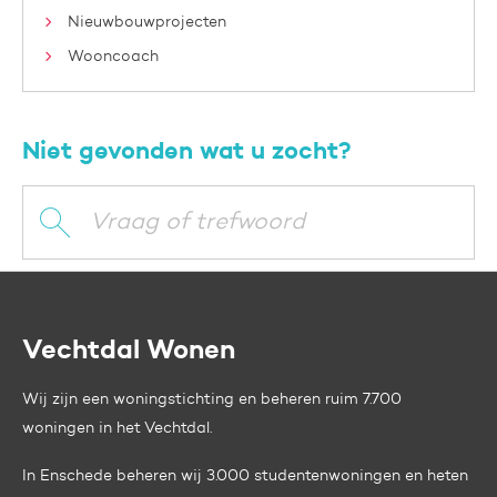
Nieuwbouwprojecten
Wooncoach
Niet gevonden wat u zocht?
Vraag of trefwoord
Vechtdal Wonen
Contactinformatie
Wij zijn een woningstichting en beheren ruim 7.700
woningen in het Vechtdal.
In Enschede beheren wij 3.000 studentenwoningen en heten