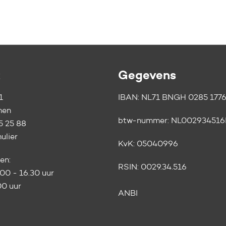
t
Gegevens
1
IBAN: NL71 BNGH 0285 1776
men
btw-nummer:
NL002934516
5 25 88
ulier
KvK:
05040996
en:
RSIN:
0029.34.516
.00 - 16.30 uur
.00 uur
ANBI