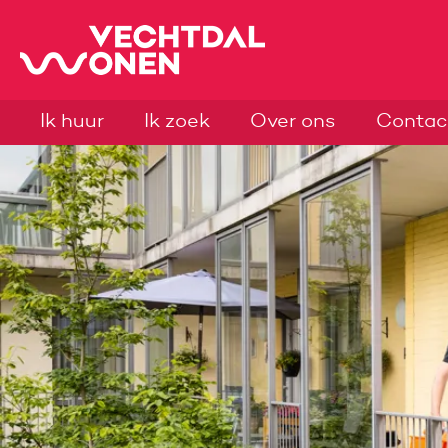
Naar de homepage
Ik huur
Ik zoek
Over ons
Contac
Naar hoofdinhoud
Naar hoofdnavigatiemenu
Naar zoeken