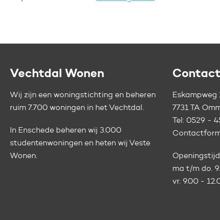
Contactinformatie
Vechtdal Wonen
Contac
Wij zijn een woningstichting en beheren
Eskampweg 
ruim 7.700 woningen in het Vechtdal.
7731 TA Om
Tel:
0529 - 4
In Enschede beheren wij 3.000
Contactform
studentenwoningen en heten wij
Veste
Wonen.
Openingstijd
ma t/m do. 9
vr. 9.00 - 12
Vertaal deze pagina