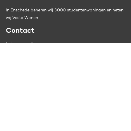
In Enschede beheren wij 3.000 studentenwoningen en heten
wij
Veste Wonen.
Contact
Eskampweg 1
7731 TA Ommen
Tel:
0529 - 45 25 88
Contactformulier
Openingstijden:
ma t/m do. 9.00 - 16.30 uur
vr. 9.00 - 12.00 uur
Gegevens
IBAN: NL71 BNGH 0285 1776 21