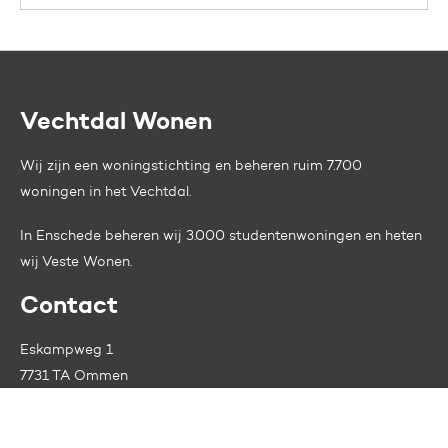
Vechtdal Wonen
Contactinformatie
Wij zijn een woningstichting en beheren ruim 7.700
woningen in het Vechtdal.
In Enschede beheren wij 3.000 studentenwoningen en heten
wij
Veste Wonen.
Contact
Eskampweg 1
7731 TA Ommen
Tel:
0529 - 45 25 88
Contactformulier