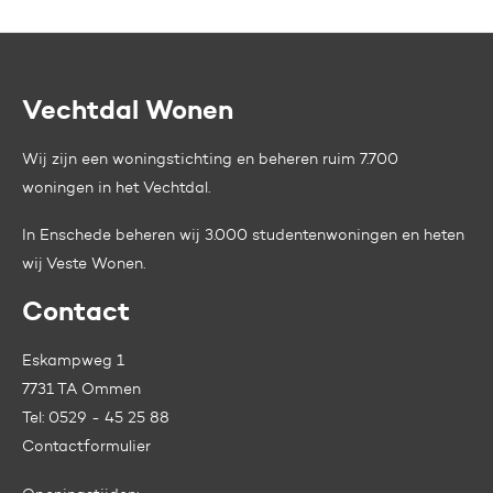
Vechtdal Wonen
Contactinformatie
Wij zijn een woningstichting en beheren ruim 7.700
woningen in het Vechtdal.
In Enschede beheren wij 3.000 studentenwoningen en heten
wij
Veste Wonen.
Contact
Eskampweg 1
7731 TA Ommen
Tel:
0529 - 45 25 88
Contactformulier