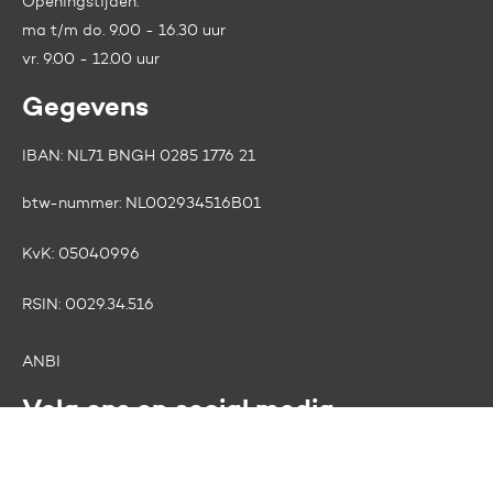
Openingstijden:
ma t/m do. 9.00 - 16.30 uur
vr. 9.00 - 12.00 uur
Gegevens
IBAN: NL71 BNGH 0285 1776 21
btw-nummer:
NL002934516B01
KvK:
05040996
RSIN:
0029.34.516
ANBI
Volg ons op social media
Facebook