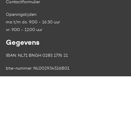
Contactformulier
Openingstijden:
ma t/m do. 9.00 - 16.30 uur
vr. 9.00 - 12.00 uur
Gegevens
IBAN: NL71 BNGH 0285 1776 21
btw-nummer:
NL002934516B01
KvK:
05040996
RSIN:
0029.34.516
ANBI
Volg ons op social media