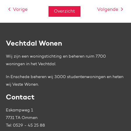
Vorige
Volgende
Overzicht
Vechtdal Wonen
Contactinformatie
Wij zijn een woningstichting en beheren ruim 7.700
woningen in het Vechtdal.
In Enschede beheren wij 3.000 studentenwoningen en heten
wij
Veste Wonen.
Contact
Eskampweg 1
7731 TA Ommen
Tel:
0529 - 45 25 88