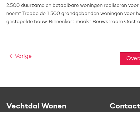
2.500 duurzame en betaalbare woningen realiseren voor
neemt Trebbe de 1.500 grondgebonden woningen voor haa
gestapelde bouw. Binnenkort maakt Bouwstroom Oost o
Vorige
Ove
Contactinformatie
Vechtdal Wonen
Contac
Wij zijn een woningstichting en beheren
Eskampweg 
ruim 7.700 woningen in het Vechtdal.
7731 TA Om
Tel:
0529 - 4