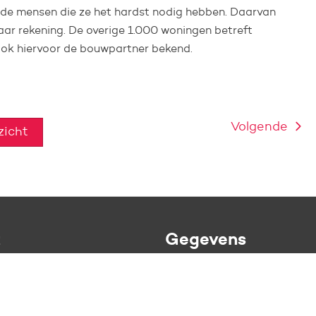
 de mensen die ze het hardst nodig hebben. Daarvan
r rekening. De overige 1.000 woningen betreft
ok hiervoor de bouwpartner bekend.
Volgende
rzicht
t
Gegevens
1
IBAN: NL71 BNGH 0285 1776
men
btw-nummer:
NL002934516
5 25 88