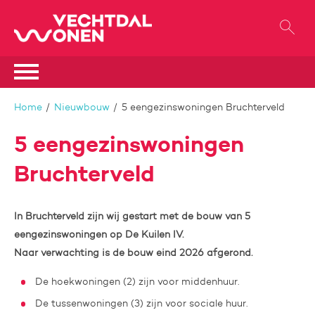
Naar de homepage
Ga naar Hoofd
Naar hoofdinhoud
Naar hoofdnavigatiemenu
Naar zoeken
Home
Nieuwbouw
5 eengezinswoningen Bruchterveld
5 eengezinswoningen
Bruchterveld
In Bruchterveld zijn wij gestart met de bouw van 5
eengezinswoningen op De Kuilen IV.
Naar verwachting is de bouw eind 2026 afgerond.
De hoekwoningen (2) zijn voor middenhuur.
De tussenwoningen (3) zijn voor sociale huur.