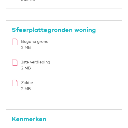
Sfeerplattegronden woning
Begane grond
2 MB
1ste verdieping
2 MB
Zolder
2 MB
Kenmerken