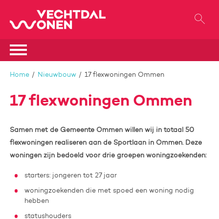
Naar de homepage
Ga naar Hoofd
Naar hoofdinhoud
Naar hoofdnavigatiemenu
Naar zoeken
Home
Nieuwbouw
17 flexwoningen Ommen
17 flexwoningen Ommen
Samen met de Gemeente Ommen willen wij in totaal 50
flexwoningen realiseren aan de Sportlaan in Ommen. Deze
woningen zijn bedoeld voor drie groepen woningzoekenden:
starters: jongeren tot 27 jaar
woningzoekenden die met spoed een woning nodig
hebben
statushouders