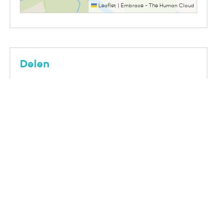
Leaflet
|
Embrace - The Human Cloud
Delen
Facebook
LinkedIn
WhatsApp
E-mail
Vechtdal Wonen
Contactinformatie