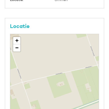
Locatie
+
−