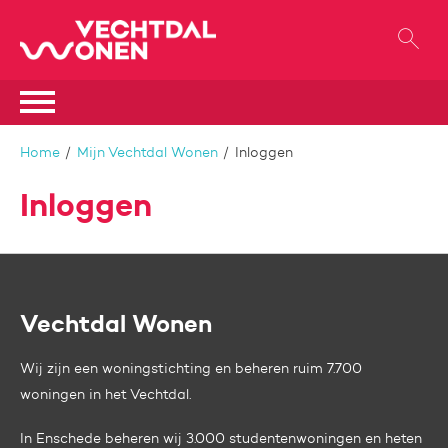
Naar de homepage
Ga naar Hoofd
Naar hoofdinhoud
Naar hoofdnavigatiemenu
Naar zoeken
Home
Mijn Vechtdal Wonen
Inloggen
Inloggen
Vechtdal Wonen
Contactinformatie
Wij zijn een woningstichting en beheren ruim 7.700
woningen in het Vechtdal.
In Enschede beheren wij 3.000 studentenwoningen en heten