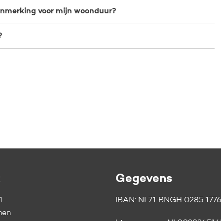
aanmerking voor mijn woonduur?
?
t
Gegevens
1
IBAN: NL71 BNGH 0285 1776
men