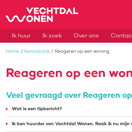
Naar de homepage
Ik huur
Ik zoek
Over ons
Contac
Naar hoofdinhoud
Naar hoofdnavigatiemenu
Naar zoeken
Home
Kennisbank
Reageren op een woning
Reageren op een won
Veel gevraagd over Reageren o
Wat is een tipbericht?
Ik ben huurder van Vechtdal Wonen. Raak ik nu mijn