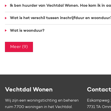
Ik ben huurder van Vechtdal Wonen. Hoe kom ik in 
Wat is het verschil tussen inschrijfduur en woonduur
Wat is woonduur?
Meer (9)
Contactinformatie
Vechtdal Wonen
Contac
Wij zijn een woningstichting en beheren
Eskampweg 
ruim 7.700 woningen in het Vechtdal.
7731 TA Om