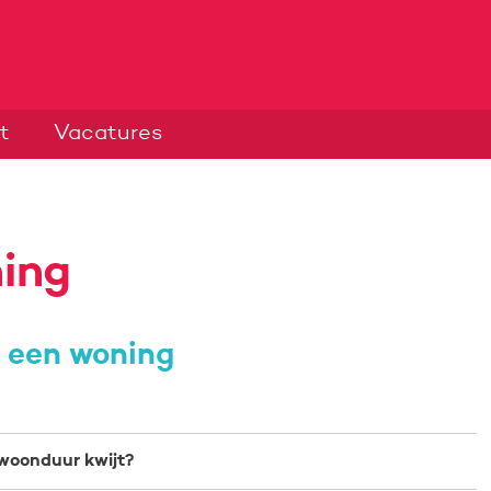
t
Vacatures
ing
p een woning
 woonduur kwijt?