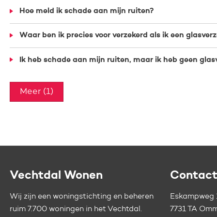
Hoe meld ik schade aan mijn ruiten?
Waar ben ik precies voor verzekerd als ik een glasver
Ik heb schade aan mijn ruiten, maar ik heb geen gla
Meer (1)
Contactinformatie
Vechtdal Wonen
Contac
Wij zijn een woningstichting en beheren
Eskampweg 
ruim 7.700 woningen in het Vechtdal.
7731 TA Om