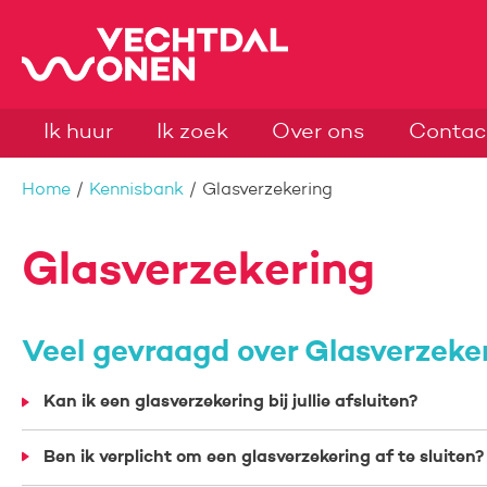
Naar de homepage
Ik huur
Ik zoek
Over ons
Contac
Naar hoofdinhoud
Naar hoofdnavigatiemenu
Naar zoeken
Home
Kennisbank
Glasverzekering
Glasverzekering
Veel gevraagd over Glasverzeke
Kan ik een glasverzekering bij jullie afsluiten?
Ben ik verplicht om een glasverzekering af te sluiten?