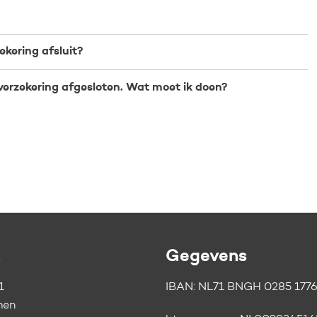
zekering afsluit?
sverzekering afgesloten. Wat moet ik doen?
t
Gegevens
1
IBAN: NL71 BNGH 0285 1776
men