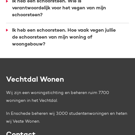
Ik heb een schoorsteen. Wie is
verantwoordelijk voor het vegen van mijn
schoorsteen?
Ik heb een schoorsteen. Hoe vaak vegen jullie
de schoorsteen van mijn woning of
woongebouw?
Vechtdal Wonen
Contactinformatie
Wij zijn een woningstichting en beheren ruim 7.700
woningen in het Vechtdal.
In Enschede beheren wij 3.000 studentenwoningen en heten
wij
Veste Wonen.