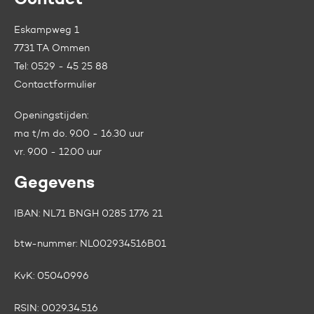
Contact
Eskampweg 1
7731 TA Ommen
Tel:
0529 - 45 25 88
Contactformulier
Openingstijden:
ma t/m do. 9.00 - 16.30 uur
vr. 9.00 - 12.00 uur
Gegevens
IBAN: NL71 BNGH 0285 1776 21
btw-nummer:
NL002934516B01
KvK:
05040996
RSIN:
0029.34.516