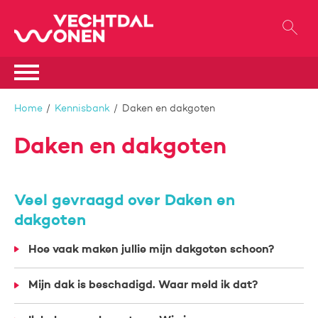
Naar de homepage
Ga naar Hoofd
Naar hoofdinhoud
Naar hoofdnavigatiemenu
Naar zoeken
Home
Kennisbank
Daken en dakgoten
Daken en dakgoten
Veel gevraagd over Daken en
dakgoten
Hoe vaak maken jullie mijn dakgoten schoon?
Mijn dak is beschadigd. Waar meld ik dat?