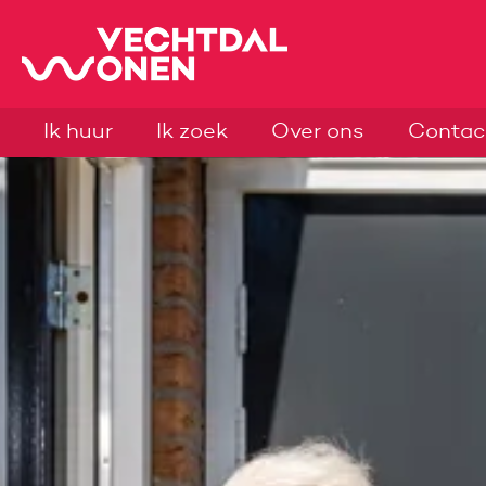
Naar de homepage
Ik huur
Ik zoek
Over ons
Contac
Naar hoofdinhoud
Naar hoofdnavigatiemenu
Naar zoeken