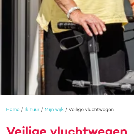
Home
Ik huur
Mijn wijk
Veilige vluchtwegen
Veilige vluchtwegen