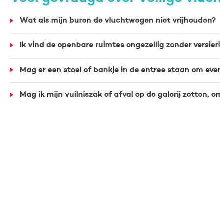
Wat als mijn buren de vluchtwegen niet vrijhouden?
Ik vind de openbare ruimtes ongezellig zonder versier
Mag er een stoel of bankje in de entree staan om ev
Mag ik mijn vuilniszak of afval op de galerij zetten, 
Waarom voert Vechtdal Wonen deze regel in?
Contactinformatie
Vechtdal Wonen
Contac