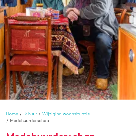
Home
Ik huur
Wijziging woonsituatie
Medehuurderschap