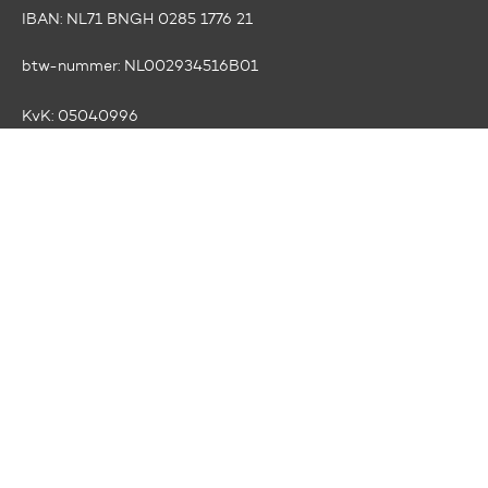
IBAN: NL71 BNGH 0285 1776 21
btw-nummer:
NL002934516B01
KvK:
05040996
RSIN:
0029.34.516
ANBI
Volg ons op social media
Facebook
LinkedIn
Instagram