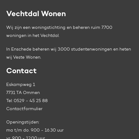
Vechtdal Wonen
Contactinformatie
Wij zijn een woningstichting en beheren ruim 7.700
woningen in het Vechtdal.
In Enschede beheren wij 3.000 studentenwoningen en heten
wij
Veste Wonen.
Contact
Eskampweg 1
7731 TA Ommen
Tel:
0529 - 45 25 88
Contactformulier
Openingstijden:
ma t/m do. 9.00 - 16.30 uur
vr. 9.00 - 12.00 uur