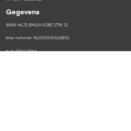
Gegevens
IBAN: NL71 BNGH 0285 1776 21
btw-nummer:
NL002934516B01
KvK:
05040996
RSIN:
0029.34.516
ANBI
Volg ons op social media
Facebook
LinkedIn