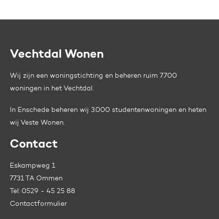
Vechtdal Wonen
Contactinformatie
Wij zijn een woningstichting en beheren ruim 7.700
woningen in het Vechtdal.
In Enschede beheren wij 3.000 studentenwoningen en heten
wij
Veste Wonen.
Contact
Eskampweg 1
7731 TA Ommen
Tel:
0529 - 45 25 88
Contactformulier