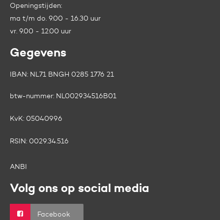
Openingstijden:
ma t/m do. 9.00 - 16.30 uur
vr. 9.00 - 12.00 uur
Gegevens
IBAN: NL71 BNGH 0285 1776 21
btw-nummer:
NL002934516B01
KvK:
05040996
RSIN:
0029.34.516
ANBI
Volg ons op social media
Facebook