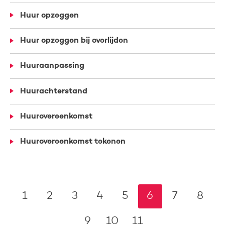
Huur opzeggen
Huur opzeggen bij overlijden
Huuraanpassing
Huurachterstand
Huurovereenkomst
Huurovereenkomst tekenen
Selecteer een pagina
1
2
3
4
5
6
7
8
9
10
11