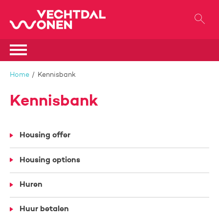
Naar de homepage
Ga naar Hoofd
Naar hoofdinhoud
Naar hoofdnavigatiemenu
Naar zoeken
Home
Kennisbank
Kennisbank
Housing offer
Housing options
Huren
Huur betalen