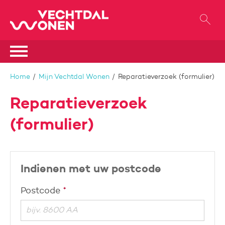
Naar de homepage
Ga naar Hoofd
Naar hoofdinhoud
Naar hoofdnavigatiemenu
Naar zoeken
Home
Mijn Vechtdal Wonen
Reparatieverzoek (formulier)
Reparatieverzoek
(formulier)
Indienen met uw postcode
Verplicht veld
Postcode
*