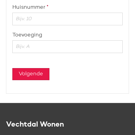
Verplicht veld
Huisnummer
*
Toevoeging
Volgende
Vechtdal Wonen
Contactinformatie