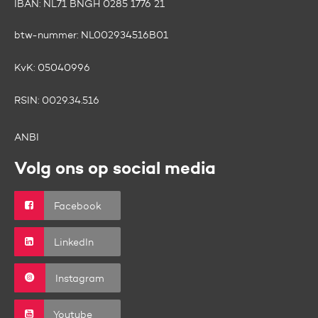
IBAN: NL71 BNGH 0285 1776 21
btw-nummer:
NL002934516B01
KvK:
05040996
RSIN:
0029.34.516
ANBI
Volg ons op social media
Facebook
LinkedIn
Instagram
Youtube