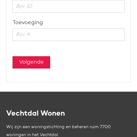
Toevoeging
Volgende
Vechtdal Wonen
Contactinformatie
Wij zijn een woningstichting en beheren ruim 7.700
woningen in het Vechtdal.