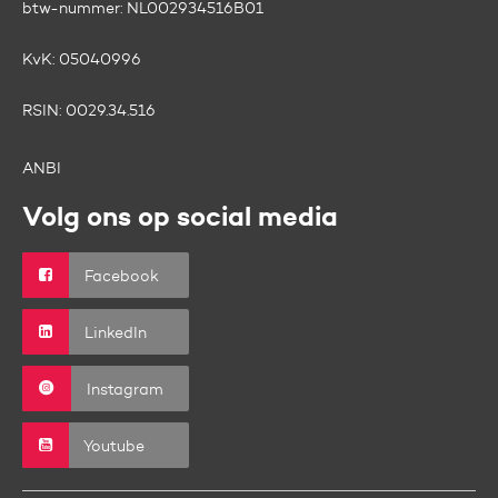
btw-nummer:
NL002934516B01
KvK:
05040996
RSIN:
0029.34.516
ANBI
Volg ons op social media
Facebook
LinkedIn
Instagram
Youtube