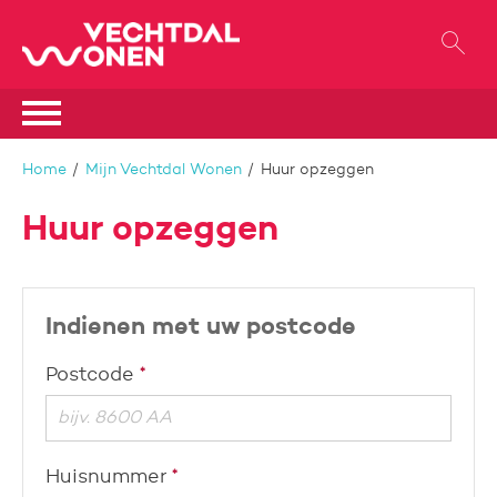
Naar de homepage
Ga naar Hoofd
Naar hoofdinhoud
Naar hoofdnavigatiemenu
Naar zoeken
Home
Mijn Vechtdal Wonen
Huur opzeggen
Huur opzeggen
Indienen met uw postcode
Verplicht veld
Postcode
*
Verplicht veld
Huisnummer
*